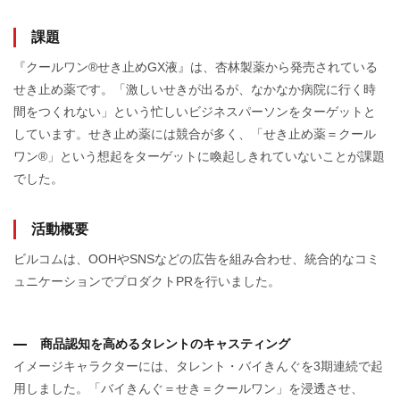
課題
『クールワン®せき止めGX液』は、杏林製薬から発売されている
せき止め薬です。「激しいせきが出るが、なかなか病院に行く時
間をつくれない」という忙しいビジネスパーソンをターゲットと
しています。せき止め薬には競合が多く、「せき止め薬＝クール
ワン®」という想起をターゲットに喚起しきれていないことが課題
でした。
活動概要
ビルコムは、OOHやSNSなどの広告を組み合わせ、統合的なコミ
ュニケーションでプロダクトPRを行いました。
商品認知を高めるタレントのキャスティング
イメージキャラクターには、タレント・バイきんぐを3期連続で起
用しました。「バイきんぐ＝せき＝クールワン」を浸透させ、