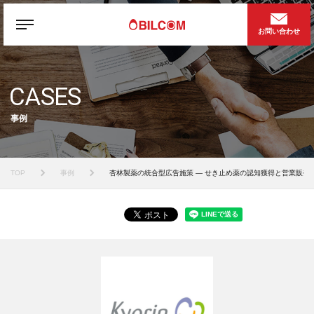
お問い合わせ
CASES
事例
TOP
事例
杏林製薬の統合型広告施策 — せき止め薬の認知獲得と営業販売