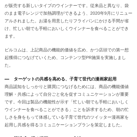
が販売する新しいタイプのウインナーです。従来品と異なり、袋
のまま電子レンジで加熱調理ができるよう、2020年9月にリニュー
アルされました。お湯を用意したりフライパンにかける手間が省
け、忙しい朝でも手軽においしくウインナーを食べることができ
ます。
ビルコムは、上記商品の機能的価値を広め、かつ店頭での第一想
起獲得につなげていくため、コンテンツ型PR施策を実施しまし
た。
ターゲットの共感を⾼める、子育て世代の漫画家起用
商品認知をしっかりと購買につなげるためには、商品の機能価値
理解・共感によって自分ごと化を促すコミュニケーションが重要
です。今回は製品の機能性が示す「忙しい朝でも手軽においしく
ウインナーを食べることができる」ことを訴求するため、朝の忙
しさを身をもって体感している子育て世代のツイッター漫画家を
起用し共感を得るコミュニケーションプランを策定しました。