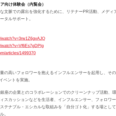
ディア向け体験会（内覧会）
な文脈での露出を強化するために、リテナーPR活動、メディ
ータルサポート。
om/watch?v=3rw1Z6gvAJQ
om/watch?v=Vf6Es7gDPlg
om/articles/1499370
量の高いフォロワーを抱えるインフルエンサーを起用し、その
upイベントを実施。
体験会、銀座の企業とのコラボレーションでのクリーンナップ活動
ィスカッションなどを生活者、インフルエンサー、フォロワー
テナブル・エシカルな取組みを「自分ゴト化」する場としての、M
ル。