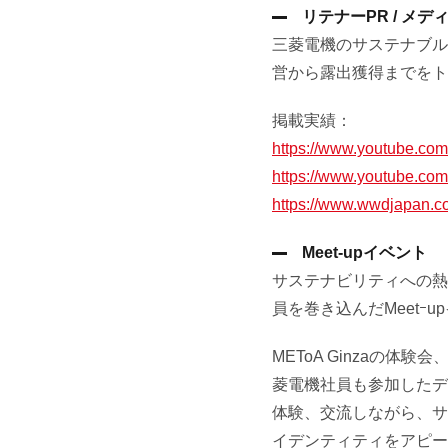
リテナーPR / メ
三菱電機のサステナブル
営から露出獲得までをト
掲載実績：
https://www.youtube.c
https://www.youtube.c
https://www.wwdjapan.c
Meet-upイベント
サステナビリティへの熱
員を巻き込んだMeetｰ
METoA Ginzaの
菱電機社員も参加したデ
体験、交流しながら、サス
イデンティティをアピー