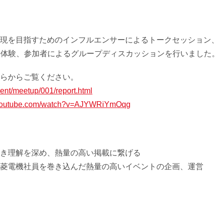
現を目指すためのインフルエンサーによるトークセッション、
nzaの体験、参加者によるグループディスカッションを行いました
らからご覧ください。
vent/meetup/001/report.html
.youtube.com/watch?v=AJYWRiYmOqg
き理解を深め、熱量の高い掲載に繋げる
三菱電機社員を巻き込んだ熱量の高いイベントの企画、運営