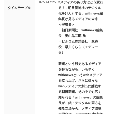
16:50-17:25
2メディアのあり方はどう変わ
タイムテーブル
る？ - 朝日新聞社のデジタル
化をけん引する、withnews編
集長が見るメディアの未来
＜登壇者＞
・朝日新聞社 withnews編集
長 奥山晶二郎 氏
・ビルコム株式会社 取締
役 早川くらら（モデレー
タ）
新聞という歴史あるメディア
を持ちながら、いち早く
withnewsというwebメディア
を立ち上げ、さらに様々な
webメディアの創出に挑戦す
る朝日新聞。その中でも広く
知られる「withnews」の編集
長が、紙・デジタルの両方を
知る立場から、メディア環境