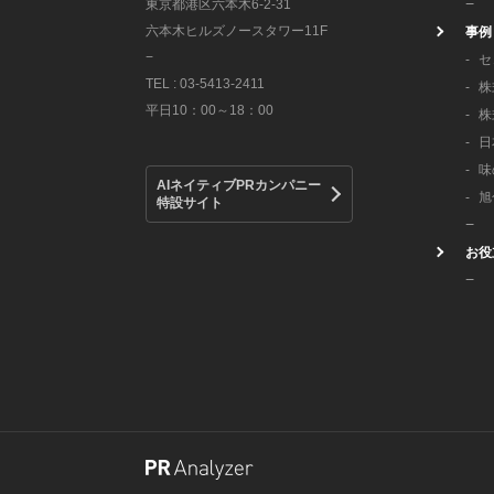
東京都港区六本木6-2-31
六本木ヒルズノースタワー11F
事例
−
セ
TEL : 03-5413-2411
株
平日10：00～18：00
株
日
味
AIネイティブPRカンパニー
旭
特設サイト
お役