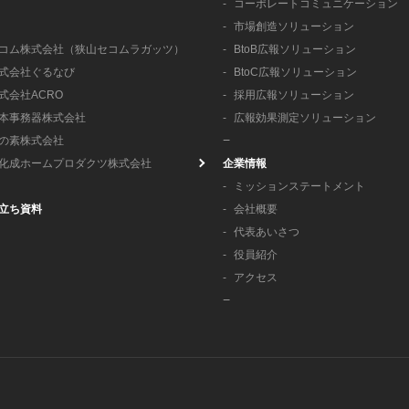
コーポレートコミュニケーション
市場創造ソリューション
コム株式会社（狭山セコムラガッツ）
BtoB広報ソリューション
式会社ぐるなび
BtoC広報ソリューション
式会社ACRO
採用広報ソリューション
本事務器株式会社
広報効果測定ソリューション
の素株式会社
化成ホームプロダクツ株式会社
企業情報
ミッションステートメント
立ち資料
会社概要
代表あいさつ
役員紹介
アクセス