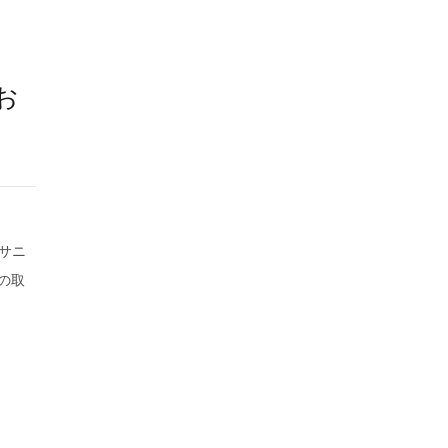
お
社サニ
の取