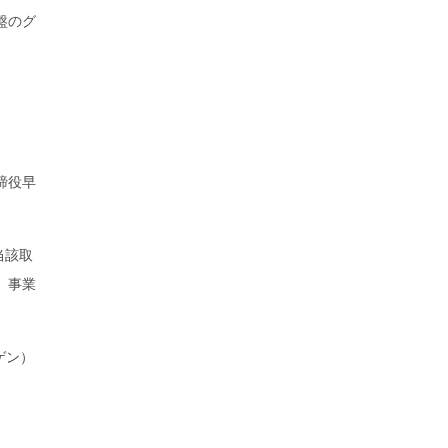
基盤のグ
締役早
当該取
、事業
ゲン）