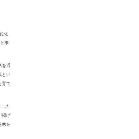
、
変化
へと事
話を通
模とい
を育て
こした
が掲げ
映像を