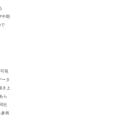
も
び中期
ので
の可視
データ
築き上
あら
同社
へ参画