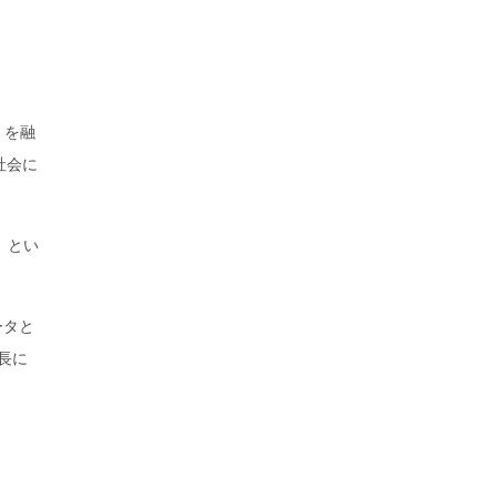
」を融
社会に
」とい
。
ータと
長に