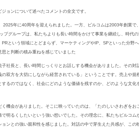
ビジョンについて述べたコメントの全文です。
2025年に40周年を迎えられました。一方、ビルコムは2003年創業で
ドアップグループは、私たちよりも長い時間をかけて事業を継続し、時代の
PRという領域にとどまらず、マーケティングやIP、SPといった分野
意思と判断の積み重ねを感じていました
悦子社長と、長い時間じっくりとお話しする機会がありました。その対
義の双方を大切にしながら経営されている」ということです。売上や規
とするのではなく、社会にどのような価値を残すのか、どのような文化
だく機会がありました。そこに映っていたのは、「たのしいさわぎをお
値で明るくしたいという強い想いでした。その理念に、私たちビルコム
ションとの強い親和性を感じました。対話の中で芽生えた共感が、この