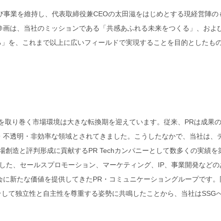
び事業を維持し、代表取締役兼CEOの太田滋をはじめとする現経営陣の
参画は、当社のミッションである「共感あふれる未来をつくる」、およ
献する」を、これまで以上に広いフィールドで実現することを目的としたも
Rを取り巻く市場環境は大きな転換期を迎えています。従来、PRは成果
・不透明・非効率な領域とされてきました。こうしたなかで、当社は、
創造と評判形成に貢献するPR Techカンパニーとして数多くの実績を
とした、セールスプロモーション、マーケティング、IP、事業開発などの
会に新たな価値を提供してきたPR・コミュニケーショングループです。
、そして独立性と自主性を尊重する姿勢に共鳴したことから、当社はSSG