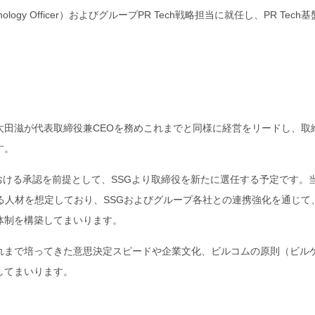
nology Officer）およびグループPR Tech戦略担当に就任し、PR Tech
太田滋が代表取締役兼CEOを務めこれまでと同様に経営をリードし、取
す。
における承認を前提として、SSGより取締役を新たに選任する予定です。
る人材を想定しており、SSGおよびグループ各社との連携強化を通じて
体制を構築してまいります。
れまで培ってきた意思決定スピードや企業文化、ビルコムの原則（ビル
してまいります。