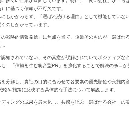
題に多くの企業が直面しています。特に、「良い会社」が「選
義）に基づく信頼が不可欠です。
るにもかかわらず、「選ばれ続ける理由」として機能していな
重くのしかかっています。
への戦略的情報発信」に焦点を当て、企業そのものが「選ばれ
す。
に認知されていない、その真意が誤解されていてポジティブな
みも、「信頼を生む統合型PR」を強化することで解決の糸口が
素を分解し、貴社の目的に合わせて各要素の優先順位や実施内
R戦略や施策に反映する具体的な手法について解説します。
ンディングの成果を最大化し、共感を呼ぶ「選ばれる会社」の