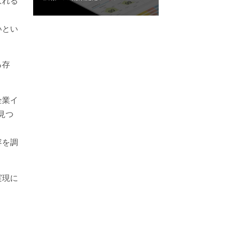
ばれる
いとい
る存
企業イ
見つ
容を調
実現に