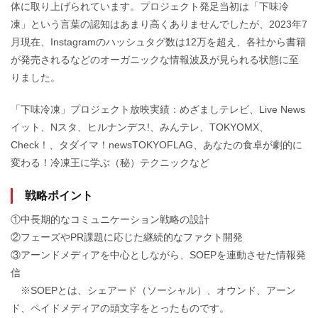
体に取り上げられています。プロジェクト発足当初は「下味冷
凍」という言葉の認知はあまり高くありませんでしたが、2023年7
月現在、Instagramのハッシュタグ数は12万を超え、各社から書籍
が発売されるなどのオーガニックな情報波及が見られる状態に至
りました。
「下味冷凍」プロジェクト放映実績：めざましテレビ、Live News
イット、Nスタ、ヒルナンデス!、みんテレ、TOKYOMX、
Check！、タダイマ！newsTOKYOFLAG、あなたの食卓が劇的に
変わる！冷凍王に学ぶ（秘）テクニックなど
戦略ポイント
①中長期的なコミュニケーション戦略の設計
②フェーズやPR課題に応じた継続的なファクト開発
③アーンドメディアを中心としながら、SOEPを連動させた情報発
信
※SOEPとは、シェアード（ソーシャル）、オウンド、アーン
ド、ペイドメディアの頭文字をとったものです。