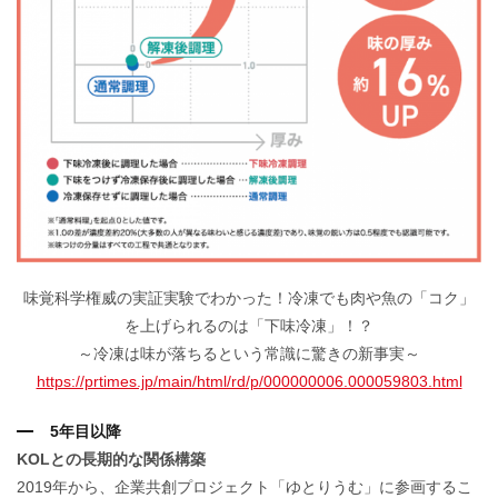
味覚科学権威の実証実験でわかった！冷凍でも肉や魚の「コク」
を上げられるのは「下味冷凍」！？
～冷凍は味が落ちるという常識に驚きの新事実～
https://prtimes.jp/main/html/rd/p/000000006.000059803.html
5年目以降
KOLとの長期的な関係構築
2019年から、企業共創プロジェクト「ゆとりうむ」に参画するこ