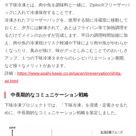
※下味冷凍とは、肉や魚を調味料と一緒に、Ziploc®フリーザーバ
ッグに入れて冷凍保存することです。
冷凍されたフリーザーバッグを、使用する朝に冷蔵室に移動して
おくと、夕方には解凍されて、あとはフライパン等で加熱調理す
るだけでメインのおかずが完成します。平日の調理時間短縮に加
え、肉や魚の冷凍焼けリスク軽減や下味により肉や魚がやわらか
くなったり、臭みが抜け、味がグッとしみこむことでのおいしさ
アップ、１つの下味冷凍タネからのレシピバリエーション展開、
など様々なメリットがあります。
詳細：
https://www.asahi-kasei.co.jp/saran/preservation/shita-
aji.html
中長期的なコミュニケーション戦略
下味冷凍プロジェクトでは、「下味冷凍」を浸透・定着させるた
めに、中長期的なコミュニケーション戦略を策定しました。