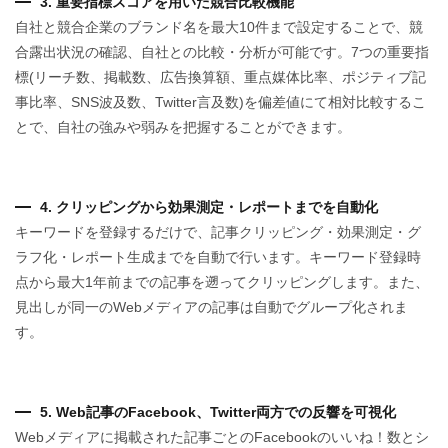
3. 重要指標スコアを用いた競合比較機能
自社と競合企業のブランド名を最大10件まで設定することで、競
合露出状況の確認、自社との比較・分析が可能です。7つの重要指
標(リーチ数、掲載数、広告換算額、重点媒体比率、ポジティブ記
事比率、SNS波及数、Twitter言及数)を偏差値にて相対比較するこ
とで、自社の強みや弱みを把握することができます。
4. クリッピングから効果測定・レポートまでを自動化
キーワードを登録するだけで、記事クリッピング・効果測定・グ
ラフ化・レポート生成までを自動で行います。キーワード登録時
点から最大1年前までの記事を遡ってクリッピングします。また、
見出しが同一のWebメディアの記事は自動でグループ化されま
す。
5. Web記事のFacebook、Twitter両方での反響を可視化
Webメディアに掲載された記事ごとのFacebookのいいね！数とシ