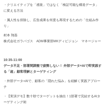
・クリエイティブを「感覚」ではなく「検証可能な構造データ」
に変える方法
・属人性を排除し、広告成果を何度も再現するための「仕組み作
り」
村本 翔吾
株式会社ガラパゴス ADM事業部MKディビジョン マネージャー
10:35-11:00
データ不足・部署間調整で疲弊しない！ 外部データ×AIで即実践す
る「超」顧客理解とターゲティング
・外部データ×AIで、顧客の「隠れた悩み」を紐解く実践アプロー
チ
・【実演デモ】数十秒でターゲットを抽出！1部署で完結するAIタ
ーゲティング術