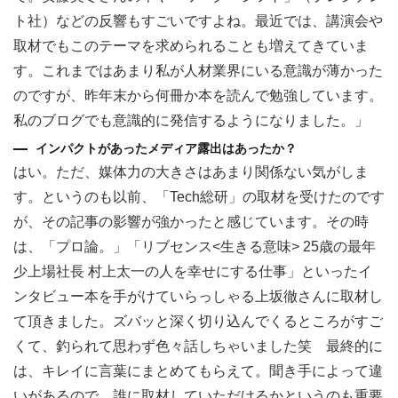
ト社）などの反響もすごいですよね。最近では、講演会や
取材でもこのテーマを求められることも増えてきていま
す。これまではあまり私が人材業界にいる意識が薄かった
のですが、昨年末から何冊か本を読んで勉強しています。
私のブログでも意識的に発信するようになりました。」
インパクトがあったメディア露出はあったか？
はい。ただ、媒体力の大きさはあまり関係ない気がしま
す。というのも以前、「Tech総研」の取材を受けたのです
が、その記事の影響が強かったと感じています。その時
は、「プロ論。」「リブセンス<生きる意味> 25歳の最年
少上場社長 村上太一の人を幸せにする仕事」といったイ
ンタビュー本を手がけていらっしゃる上坂徹さんに取材し
て頂きました。ズバッと深く切り込んでくるところがすご
くて、釣られて思わず色々話しちゃいました笑 最終的に
は、キレイに言葉にまとめてもらえて。聞き手によって違
いがあるので、誰に取材していただけるかというのも重要