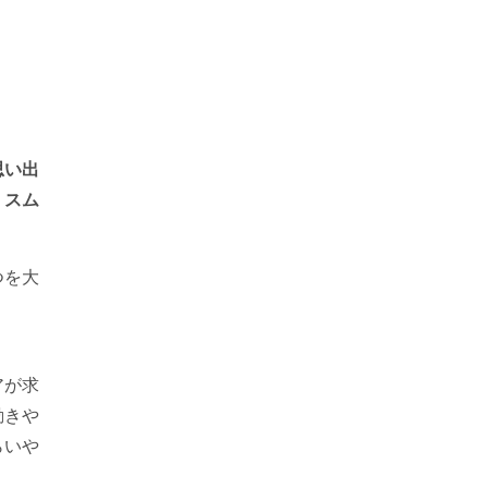
思い出
、スム
。
つを大
アが求
動きや
らいや