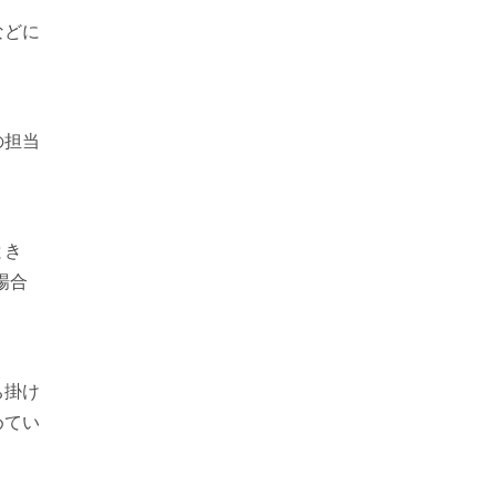
などに
の担当
とき
場合
ち掛け
めてい