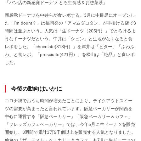
「パン店の新感覚ドーナツ とろ生食感＆お惣菜系」
新感覚ドーナツを中井らが食レポする。3月に中目黒にオープンし
た「I’m dount？」は福岡発の「アマムダコタン」が手掛ける店で3
時間は並ぶという。人気は「生ドーナツ（205円）」でとろけるよ
うなドーナツだという。中井は「シュン」と生地がなくなると食
レポをした。「chocolate(313円）」を岸井は「ビター」「ふわふ
わ」と食レポ。「prosciutto(421円）」を松山は「絶品」と食レポ
した。
今後の動向はいかに
コロナ禍でおうち時間が増えたことにより、テイクアウトスイー
ツの需要が高まったと言われています。阪急ベーカリーが関西を
中心に運営する「阪急ベーカリー」「阪急ベーカリー＆カフェ」
「フレッズカフェベーカリー」では、今年5月に生ドーナツを販売
開始し、3週間で累計3万5千個以上を販売する人気となりました。
仙台の「ザ・モスト・ベーカリー＆カフェ」も7月に生ドーナツの