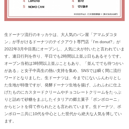
生ドーナツ流行のキッカケは、大人気のパン屋「アマムダコタ
ン」が手がけるドーナツのテイクアウト専門店「I'm donut?」が
2022年3月中目黒にオープンし、人気に火が付いたと言われていま
す。連日行列を作り、平日でも2時間以上並ぶ日もあるそうです。
オープン当初は3時間以上並ぶこともあり、「並んででも待つかい
がある」と女子中高生の熱い支持を集め、SNSでは瞬く間に流行
ワードとなりました。生ドーナツは、今までにないふんわりとし
た生地が特徴ですが、発酵ドーナツ生地を揚げ、ふわふわに仕上
げたものにカスタードクリームやチョコレートクリームをたっぷ
りと詰めて砂糖をまぶしたイタリアの郷土菓子「ボンボローニ」
からヒントを得て作られたとも言われています。生ドーナツ、ボ
ンボローニ共に10代を中心とした世代から絶大な人気を博してい
ます。