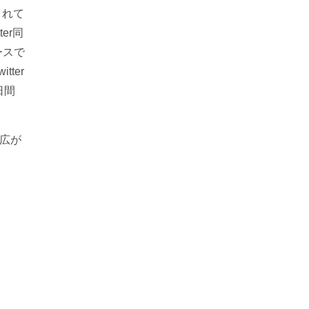
されて
er同
ースで
ter
日間
広が