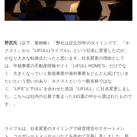
野尻氏
（以下、敬称略）「弊社は設立20年のタイミングで、『ネ
クスト』から『LIFULL(ライフル)』という社名に変更したのが、
かなり大きな転換点だったと思います。社名変更の理由として
は、中核事業の不動産情報サイト「LIFULL HOME'S」だけでな
く、大きくなっていく新規事業や海外事業をどんどん拡げていき
たいという想いがあり、ネクストという一般名称ではな
く、“LIFE”と“FULL”を合わせた造語『LIFULL』に社名変更しまし
た。こちらは社内の公募で集まった141案の中から選ばれたもので
す。」
ライフルは、社名変更のタイミングで経営理念やステートメン
ト、コーポレートメッセージなどを改めて定義し直しました。新