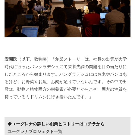
安間氏
（以下、敬称略）「創業ストーリーは、社長の出雲が大学
時代に行ったバングラデシュにて栄養失調の問題を目の当たりに
したところから始まります。バングラデシュにはお米やパンはあ
るけど、お野菜やお魚、お肉が足りていないんです。その中で出
雲は、動物と植物両方の栄養素が必要だからこそ、両方の性質を
持っているミドリムシに行き着いたんです。」
◆ユーグレナの詳しい創業ヒストリーはコチラから
ユーグレナプロジェクト一覧