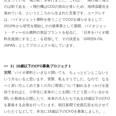
のは恥である」＝飛行機はCO2の排出が多いため、地球温暖化を
進めている、というところから生まれた言葉です。ユーグレナ
は、バイオジェット燃料を使うことでCO2を減らせるとして、
2010年から研究を開始しその後事業として展開。バイオジェッ
ト・ディーゼル燃料の実証プラントを起点に、「日本をバイオ燃
料先進国にすること」を目指して、その決意を「GREEN OIL
JAPAN」としてプロジェクト化しています。
3）18歳以下のCFO募集プロジェクト
安間
「バイオ燃料といきなり聞いても、ちょっとピンとこないと
いう方もいると思います。実際、私もそうでした。なので、なる
べく若い方ふくめて多くの方に環境について触れるきっかけを提
供できればと、小学生に未来のことを聞いてどう思っているかを
聞いた動画を公開したり、未来の大人たちである18歳以下のCFO
を募集する企画を行っています。朝日新聞で全面広告を出させて
いただくなどして、本当に18歳以下のCFOを募集しました。」