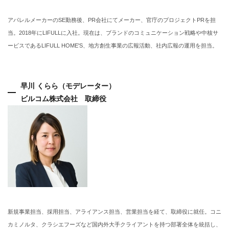
アパレルメーカーのSE勤務後、PR会社にてメーカー、官庁のプロジェクトPRを担
当。2018年にLIFULLに入社。現在は、ブランドのコミュニケーション戦略や中核サ
ービスであるLIFULL HOME'S、地方創生事業の広報活動、社内広報の運用を担当。
早川 くらら（モデレーター）
ビルコム株式会社 取締役
新規事業担当、採用担当、アライアンス担当、営業担当を経て、取締役に就任。コニ
カミノルタ、クラシエフーズなど国内外大手クライアントを持つ部署全体を統括し、