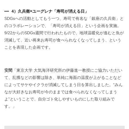
4）久兵衛×ユーグレナ「寿司が消える日」
SDGsへの活動としてもう一つ、寿司で有名な「銀座の久兵衛」と
のコラボレーションで、「寿司が消える日」という企画を実施。
9/22からのSDGs週間で行われたもので、地球温暖化が進むと魚が
消滅して、近い将来お寿司が食べられなくなってしまう、という
ことを表現した企画です。
安間
「東京大学 大気海洋研究所の伊藤進一教授にご協力いただい
て、乱獲などの影響は除き、単純に海面の温度が上がることなど
によってサケやイクラが消滅してしまう日を算出しました。“みん
なが大好きなお寿司が今のままでは食べられなくなってしまう
よ”ということで、自分ゴト化しやすいものにした取り組みで
す。」