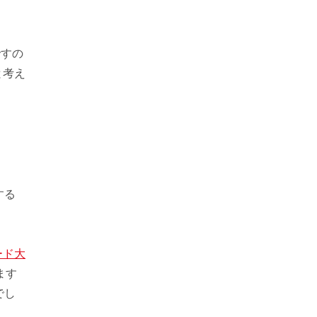
ですの
と考え
する
ード大
ます
でし