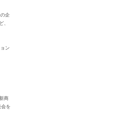
くの企
ど、
ション
新商
表会を