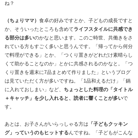
ね？
（ちょりママ）
食卓の好みですとか、子どもの成長ですと
か、そういったところも含めて
ライフスタイルに共感でき
る部分は多い
のかなと思います。このご時世、共働きをさ
れている方もすごく多いと思うんです。「帰ってから何分
で料理ができる」とか、「つくり置きがどれだけ素晴らし
くて助かることなのか」とかに共感されるのかなと。「つ
くり置きを週末に7品まとめて作りました」というブログ
は見ていただく方が多いですね。「1品和えるだけ」「鍋
に入れておしまい」など、
ちょっとした料理の「タイトル
＋キャッチ」を少し入れると、読者に響くことが多い
で
す。
あとは、お子さんがいらっしゃる方は
「子どもクッキン
グ」っていうのもヒットする
んですね。「子どもがこんな